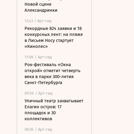
Новой сцене
Александринки
12:43
/ Арт-гид
Рекордные 824 заявки и 18
конкурсных лент: на пляже
в Лисьем Носу стартует
«Кинолес»
11:08
/ Арт-гид
Рок-фестиваль «Окна
открой» отметит четверть
века в парке 300-летия
Санкт-Петербурга
09:56
/ Арт-гид
Уличный театр захватывает
Елагин остров: 17
площадок и 30
коллективов
08:36
/ Арт-гид