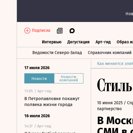
Нов
Подписка
Интервью
Дегустация
Арт-гид
Образ ж
Интервью
Дегустация
Арт-гид
Об
Ведомости Северо-Запад
Справочник компаний
Как меняется эли
17 июля 2026
Новости
Новости
компаний
11:05
/ Арт-гид
В Петропавловке покажут
10 июня 2025
/ Сп
полвека жизни города
партнерство
16 июля 2026
В Моск
14:37
/ Арт-гид
СМИ в 