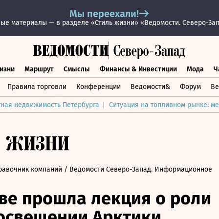
Мы переехали!
ые материалы — в разделе «Стиль жизни» «Ведомости. Северо-За
изни
Маршрут
Смыслы
Финансы & Инвестиции
Мода
Ч
раз жизни
Маршрут
Смыслы
Финансы & Инвестиции
Мод
Правила торговли
Конференции
Ведомости&
Форум
Ве
тная недвижимость Петербурга
Ситуация на топливном рынке: ме
равочник компаний
/ Ведомости Северо-Запад. Информационное
ве прошла лекция о роли
освещении Арктики