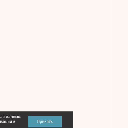
ься данным
Принять
изации в