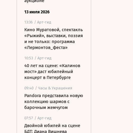
аукционе
13 июля 2026
13:36
/ Арт-гид
Кино Муратовой, спектакль
«Рыжий», выставки, поэзия
и не только: программа
«Лермонтов_феста»
10:53
/ Арт-гид
40 лет на сцене: «Калинов
мост» даст юбилейный
концерт в Петербурге
09:40
/ Часы & Украшения
Pandora представила новую
коллекцию шармов с
барочным жемчугом
07:57
/ Арт-гид
Двойной юбилей на сцене
БДТ: Диана Вишнева