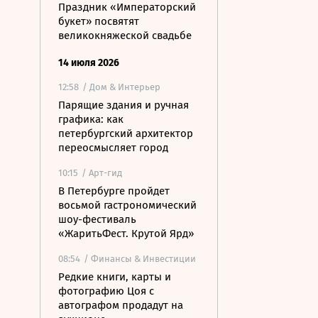
Праздник «Императорский
букет» посвятят
великокняжеской свадьбе
14 июля 2026
12:58
/ Дом & Интерьер
Парящие здания и ручная
графика: как
петербургский архитектор
переосмысляет город
10:15
/ Арт-гид
В Петербурге пройдет
восьмой гастрономический
шоу-фестиваль
«ЖаритьФест. Крутой Ярд»
08:54
/ Финансы & Инвестиции
Редкие книги, карты и
фотографию Цоя с
автографом продадут на