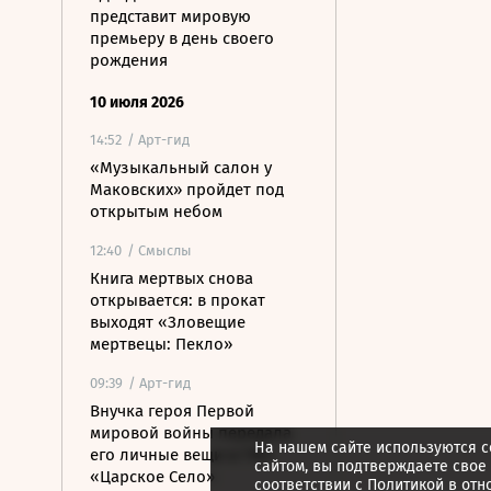
представит мировую
премьеру в день своего
рождения
10 июля 2026
14:52
/ Арт-гид
«Музыкальный салон у
Маковских» пройдет под
открытым небом
12:40
/ Смыслы
Книга мертвых снова
открывается: в прокат
выходят «Зловещие
мертвецы: Пекло»
09:39
/ Арт-гид
Внучка героя Первой
мировой войны передала
На нашем сайте используются c
его личные вещи в ГМЗ
сайтом, вы подтверждаете свое
«Царское Село»
соответствии с
Политикой в отн