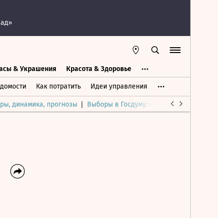
пад»
асы & Украшения
Красота & Здоровье
а
Часы & Украшения
Дом & Интерьер
домости
Как потратить
Идеи управления
ры, динамика, прогнозы
Выборы в Госдуму: каким был и будет р