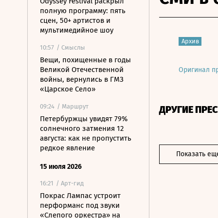
Odyssey Festival раскрыл
полную программу: пять
сцен, 50+ артистов и
мультимедийное шоу
Архив
10:57
/ Смыслы
Вещи, похищенные в годы
Великой Отечественной
Оригинал п
войны, вернулись в ГМЗ
«Царское Село»
09:24
/ Маршрут
ДРУГИЕ ПРЕ
Петербуржцы увидят 79%
солнечного затмения 12
августа: как не пропустить
редкое явление
Показать ещ
15 июля 2026
16:21
/ Арт-гид
Покрас Лампас устроит
перформанс под звуки
«Слепого оркестра» на