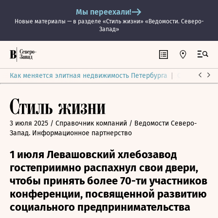
Мы переехали!
Новые материалы — в разделе «Стиль жизни» «Ведомости. Северо-
Запад»
Как меняется элитная недвижимость Петербурга
Ситуация на
3 июля 2025
/ Справочник компаний
/ Ведомости Северо-
Запад. Информационное партнерство
1 июля Левашовский хлебозавод
гостеприимно распахнул свои двери,
чтобы принять более 70-ти участников
конференции, посвященной развитию
социального предпринимательства