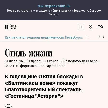
Мы переехали!
Новые материалы — в разделе «Стиль жизни» «Ведомости. Северо-
Запад»
Как меняется элитная недвижимость Петербурга
Ситуация на
31 июля 2025
/ Справочник компаний
/ Ведомости Северо-
Запад. Информационное партнерство
К годовщине снятия блокады в
«Балтийском доме» покажут
благотворительный спектакль
«Гостиница "Астория"»