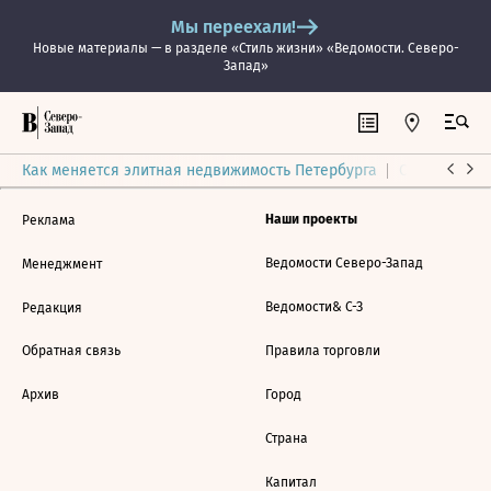
Мы переехали!
Новые материалы — в разделе «Стиль жизни» «Ведомости. Северо-
Запад»
Как меняется элитная недвижимость Петербурга
Ситуация на
Наши проекты
Реклама
Ведомости Северо-Запад
Менеджмент
Ведомости& С-З
Редакция
Обратная связь
Правила торговли
Архив
Город
Страна
Капитал