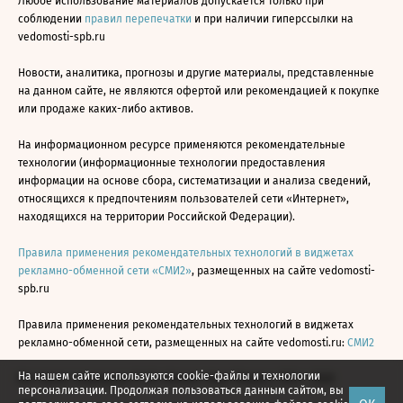
Любое использование материалов допускается только при
соблюдении
правил перепечатки
и при наличии гиперссылки на
vedomosti-spb.ru
Новости, аналитика, прогнозы и другие материалы, представленные
на данном сайте, не являются офертой или рекомендацией к покупке
или продаже каких-либо активов.
На информационном ресурсе применяются рекомендательные
технологии (информационные технологии предоставления
информации на основе сбора, систематизации и анализа сведений,
относящихся к предпочтениям пользователей сети «Интернет»,
находящихся на территории Российской Федерации).
Правила применения рекомендательных технологий в виджетах
рекламно-обменной сети «СМИ2»
, размещенных на сайте vedomosti-
spb.ru
Правила применения рекомендательных технологий в виджетах
рекламно-обменной сети, размещенных на сайте vedomosti.ru:
СМИ2
На нашем сайте используются cookie-файлы и технологии
Все права защищены © АО «Бизнес Ньюс Медиа», 2024 - 2026
персонализации. Продолжая пользоваться данным сайтом, вы