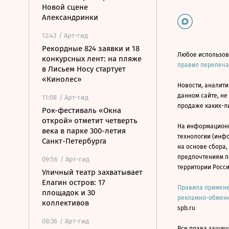
Новой сцене
Александринки
12:43
/ Арт-гид
Рекордные 824 заявки и 18
Любое использов
конкурсных лент: на пляже
правил перепеч
в Лисьем Носу стартует
«Кинолес»
Новости, аналити
данном сайте, не
11:08
/ Арт-гид
продаже каких-л
Рок-фестиваль «Окна
открой» отметит четверть
На информацион
века в парке 300-летия
технологии (инф
Санкт-Петербурга
на основе сбора,
предпочтениям п
09:56
/ Арт-гид
территории Росс
Уличный театр захватывает
Елагин остров: 17
Правила примене
площадок и 30
рекламно-обменн
коллективов
spb.ru
08:36
/ Арт-гид
Все права защище