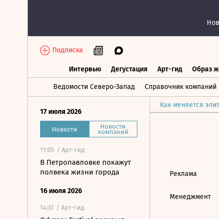
Нов
Подписка
Интервью
Дегустация
Арт-гид
Образ ж
Интервью
Дегустация
Арт-гид
Об
Ведомости Северо-Запад
Справочник компаний
Как меняется эли
17 июля 2026
Новости
Новости
компаний
11:05
/ Арт-гид
В Петропавловке покажут
полвека жизни города
Реклама
16 июля 2026
Менеджмент
14:37
/ Арт-гид