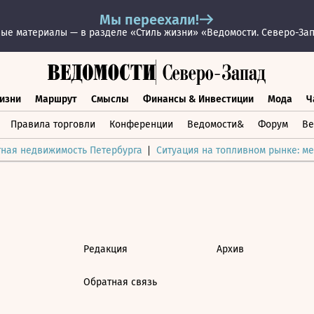
Мы переехали!
ые материалы — в разделе «Стиль жизни» «Ведомости. Северо-За
изни
Маршрут
Смыслы
Финансы & Инвестиции
Мода
Ч
раз жизни
Маршрут
Смыслы
Финансы & Инвестиции
Мод
Правила торговли
Конференции
Ведомости&
Форум
Ве
тная недвижимость Петербурга
Ситуация на топливном рынке: ме
Редакция
Архив
Обратная связь