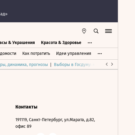
пад»
асы & Украшения
Красота & Здоровье
а
Часы & Украшения
Дом & Интерьер
домости
Как потратить
Идеи управления
ры, динамика, прогнозы
Выборы в Госдуму: каким был и будет р
Контакты
191119, Санкт-Петербург, ул.Марата, д.82,
офис 89