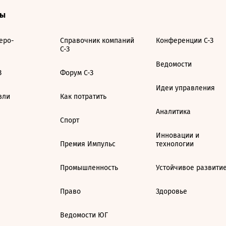
ты
еро-
Справочник компаний
Конференции С-З
С-З
Ведомости
З
Форум С-З
Идеи управления
вли
Как потратить
Аналитика
Спорт
Инновации и
Премия Импульс
технологии
Промышленность
Устойчивое развити
Право
Здоровье
Ведомости ЮГ