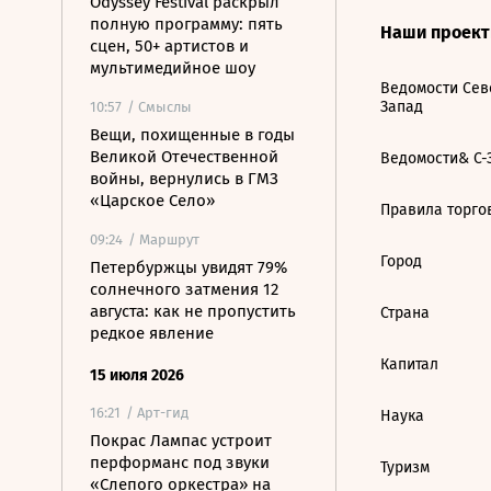
Odyssey Festival раскрыл
полную программу: пять
Наши проек
сцен, 50+ артистов и
мультимедийное шоу
Ведомости Сев
Запад
10:57
/ Смыслы
Вещи, похищенные в годы
Великой Отечественной
Ведомости& С-
войны, вернулись в ГМЗ
«Царское Село»
Правила торго
09:24
/ Маршрут
Город
Петербуржцы увидят 79%
солнечного затмения 12
августа: как не пропустить
Страна
редкое явление
Капитал
15 июля 2026
16:21
/ Арт-гид
Наука
Покрас Лампас устроит
перформанс под звуки
Туризм
«Слепого оркестра» на