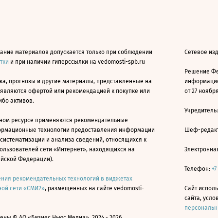
ание материалов допускается только при соблюдении
Сетевое из
атки
и при наличии гиперссылки на vedomosti-spb.ru
Решение Фе
ка, прогнозы и другие материалы, представленные на
информацио
 являются офертой или рекомендацией к покупке или
от 27 ноября
ибо активов.
Учредитель
ном ресурсе применяются рекомендательные
ормационные технологии предоставления информации
Шеф-редакт
 систематизации и анализа сведений, относящихся к
ользователей сети «Интернет», находящихся на
Электронна
ийской Федерации).
Телефон:
+7
ния рекомендательных технологий в виджетах
ой сети «СМИ2»
, размещенных на сайте vedomosti-
Сайт исполь
сайта, усл
персональн
ны © АО «Бизнес Ньюс Медиа», 2024 - 2026