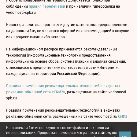
Любое использование материалов допускается только при
соблюдении
правил перепечатки
и при наличии гиперссылки на
vedomosti-spb.ru
Новости, аналитика, прогнозы и другие материалы, представленные
на данном сайте, не являются офертой или рекомендацией к покупке
или продаже каких-либо активов.
На информационном ресурсе применяются рекомендательные
технологии (информационные технологии предоставления
информации на основе сбора, систематизации и анализа сведений,
относящихся к предпочтениям пользователей сети «Интернет»,
находящихся на территории Российской Федерации).
Правила применения рекомендательных технологий в виджетах
рекламно-обменной сети «СМИ2»
, размещенных на сайте vedomosti-
spb.ru
Правила применения рекомендательных технологий в виджетах
рекламно-обменной сети, размещенных на сайте vedomosti.ru:
СМИ2
На нашем сайте используются cookie-файлы и технологии
Все права защищены © АО «Бизнес Ньюс Медиа», 2024 - 2026
персонализации. Продолжая пользоваться данным сайтом, вы