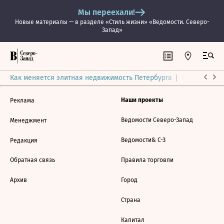
Мы переехали!
Новые материалы — в разделе «Стиль жизни» «Ведомости. Северо-
Запад»
Как меняется элитная недвижимость Петербурга
Ситуация на
Наши проекты
Реклама
Ведомости Северо-Запад
Менеджмент
Ведомости& С-З
Редакция
Обратная связь
Правила торговли
Архив
Город
Страна
Капитал