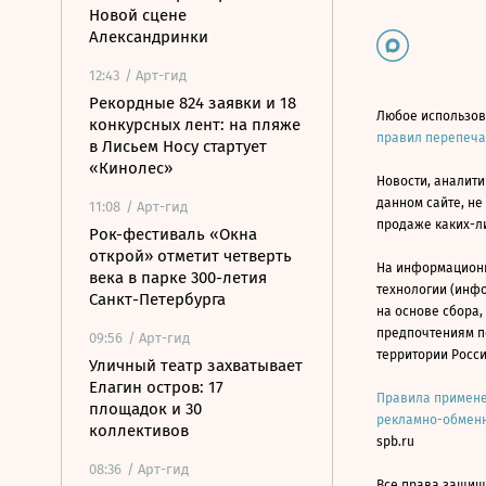
Новой сцене
Александринки
12:43
/ Арт-гид
Рекордные 824 заявки и 18
Любое использов
конкурсных лент: на пляже
правил перепеч
в Лисьем Носу стартует
«Кинолес»
Новости, аналити
данном сайте, не
11:08
/ Арт-гид
продаже каких-л
Рок-фестиваль «Окна
открой» отметит четверть
На информацион
века в парке 300-летия
технологии (инф
Санкт-Петербурга
на основе сбора,
предпочтениям п
09:56
/ Арт-гид
территории Росс
Уличный театр захватывает
Елагин остров: 17
Правила примене
площадок и 30
рекламно-обменн
коллективов
spb.ru
08:36
/ Арт-гид
Все права защище