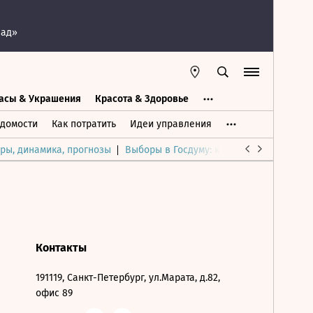
пад»
асы & Украшения
Красота & Здоровье
а
Часы & Украшения
Дом & Интерьер
домости
Как потратить
Идеи управления
ры, динамика, прогнозы
Выборы в Госдуму: каким был и будет р
Контакты
191119, Санкт-Петербург, ул.Марата, д.82,
офис 89