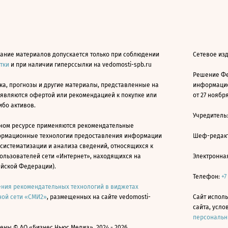
ание материалов допускается только при соблюдении
Сетевое из
атки
и при наличии гиперссылки на vedomosti-spb.ru
Решение Фе
ка, прогнозы и другие материалы, представленные на
информацио
 являются офертой или рекомендацией к покупке или
от 27 ноября
ибо активов.
Учредитель
ном ресурсе применяются рекомендательные
ормационные технологии предоставления информации
Шеф-редакт
 систематизации и анализа сведений, относящихся к
ользователей сети «Интернет», находящихся на
Электронна
ийской Федерации).
Телефон:
+7
ния рекомендательных технологий в виджетах
ой сети «СМИ2»
, размещенных на сайте vedomosti-
Сайт исполь
сайта, усл
персональн
ны © АО «Бизнес Ньюс Медиа», 2024 - 2026