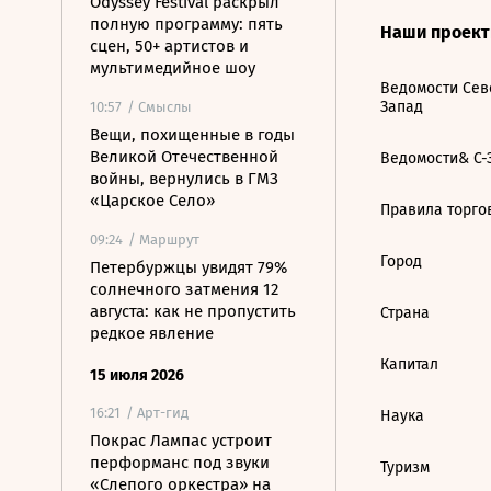
Odyssey Festival раскрыл
полную программу: пять
Наши проек
сцен, 50+ артистов и
мультимедийное шоу
Ведомости Сев
Запад
10:57
/ Смыслы
Вещи, похищенные в годы
Великой Отечественной
Ведомости& С-
войны, вернулись в ГМЗ
«Царское Село»
Правила торго
09:24
/ Маршрут
Город
Петербуржцы увидят 79%
солнечного затмения 12
августа: как не пропустить
Страна
редкое явление
Капитал
15 июля 2026
16:21
/ Арт-гид
Наука
Покрас Лампас устроит
перформанс под звуки
Туризм
«Слепого оркестра» на