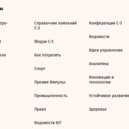
ты
еро-
Справочник компаний
Конференции С-З
С-З
Ведомости
З
Форум С-З
Идеи управления
вли
Как потратить
Аналитика
Спорт
Инновации и
Премия Импульс
технологии
Промышленность
Устойчивое развити
Право
Здоровье
Ведомости ЮГ