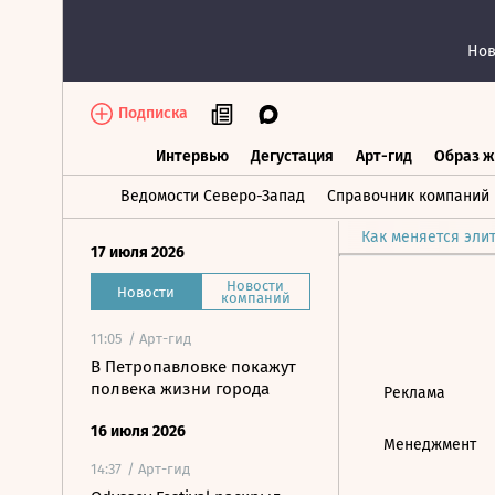
Нов
Подписка
Интервью
Дегустация
Арт-гид
Образ ж
Интервью
Дегустация
Арт-гид
Об
Ведомости Северо-Запад
Справочник компаний
Как меняется эли
17 июля 2026
Новости
Новости
компаний
11:05
/ Арт-гид
В Петропавловке покажут
полвека жизни города
Реклама
16 июля 2026
Менеджмент
14:37
/ Арт-гид