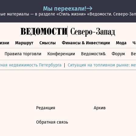
Мы переехали!
ые материалы — в разделе «Стиль жизни» «Ведомости. Северо-За
изни
Маршрут
Смыслы
Финансы & Инвестиции
Мода
Ч
раз жизни
Маршрут
Смыслы
Финансы & Инвестиции
Мод
Правила торговли
Конференции
Ведомости&
Форум
Ве
тная недвижимость Петербурга
Ситуация на топливном рынке: ме
Редакция
Архив
Обратная связь