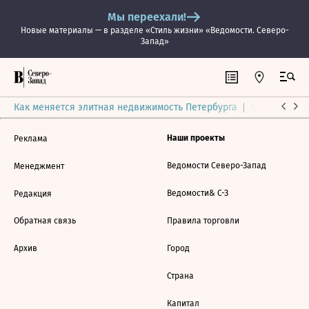
Мы переехали!
Новые материалы — в разделе «Стиль жизни» «Ведомости. Северо-
Запад»
Как меняется элитная недвижимость Петербурга
Ситуация на
Наши проекты
Реклама
Ведомости Северо-Запад
Менеджмент
Ведомости& С-З
Редакция
Обратная связь
Правила торговли
Архив
Город
Страна
Капитал