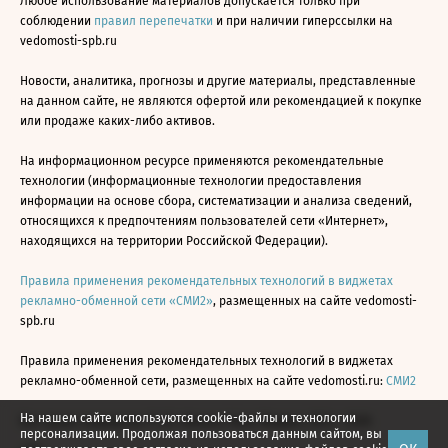
Любое использование материалов допускается только при
соблюдении
правил перепечатки
и при наличии гиперссылки на
vedomosti-spb.ru
Новости, аналитика, прогнозы и другие материалы, представленные
на данном сайте, не являются офертой или рекомендацией к покупке
или продаже каких-либо активов.
На информационном ресурсе применяются рекомендательные
технологии (информационные технологии предоставления
информации на основе сбора, систематизации и анализа сведений,
относящихся к предпочтениям пользователей сети «Интернет»,
находящихся на территории Российской Федерации).
Правила применения рекомендательных технологий в виджетах
рекламно-обменной сети «СМИ2»
, размещенных на сайте vedomosti-
spb.ru
Правила применения рекомендательных технологий в виджетах
рекламно-обменной сети, размещенных на сайте vedomosti.ru:
СМИ2
На нашем сайте используются cookie-файлы и технологии
Все права защищены © АО «Бизнес Ньюс Медиа», 2024 - 2026
персонализации. Продолжая пользоваться данным сайтом, вы