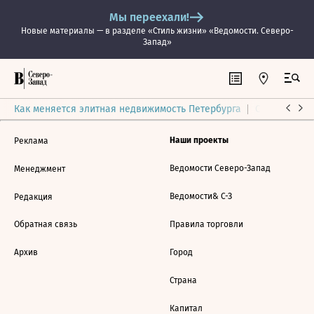
Мы переехали!
Новые материалы — в разделе «Стиль жизни» «Ведомости. Северо-
Запад»
Как меняется элитная недвижимость Петербурга
Ситуация на
Наши проекты
Реклама
Ведомости Северо-Запад
Менеджмент
Ведомости& С-З
Редакция
Обратная связь
Правила торговли
Архив
Город
Страна
Капитал