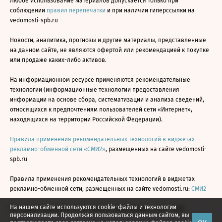
Любое использование материалов допускается только при
соблюдении
правил перепечатки
и при наличии гиперссылки на
vedomosti-spb.ru
Новости, аналитика, прогнозы и другие материалы, представленные
на данном сайте, не являются офертой или рекомендацией к покупке
или продаже каких-либо активов.
На информационном ресурсе применяются рекомендательные
технологии (информационные технологии предоставления
информации на основе сбора, систематизации и анализа сведений,
относящихся к предпочтениям пользователей сети «Интернет»,
находящихся на территории Российской Федерации).
Правила применения рекомендательных технологий в виджетах
рекламно-обменной сети «СМИ2»
, размещенных на сайте vedomosti-
spb.ru
Правила применения рекомендательных технологий в виджетах
рекламно-обменной сети, размещенных на сайте vedomosti.ru:
СМИ2
На нашем сайте используются cookie-файлы и технологии
Все права защищены © АО «Бизнес Ньюс Медиа», 2024 - 2026
персонализации. Продолжая пользоваться данным сайтом, вы