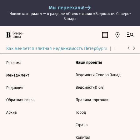
Мы переехали!
Новые материалы — в разделе «Стиль жизни» «Ведомости. Северо-
Запад»
Как меняется элитная недвижимость Петербурга
Ситуация на
Наши проекты
Реклама
Ведомости Северо-Запад
Менеджмент
Ведомости& С-З
Редакция
Обратная связь
Правила торговли
Архив
Город
Страна
Капитал