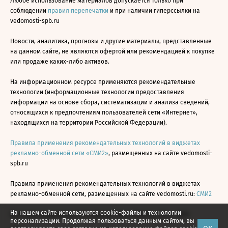
Любое использование материалов допускается только при
соблюдении
правил перепечатки
и при наличии гиперссылки на
vedomosti-spb.ru
Новости, аналитика, прогнозы и другие материалы, представленные
на данном сайте, не являются офертой или рекомендацией к покупке
или продаже каких-либо активов.
На информационном ресурсе применяются рекомендательные
технологии (информационные технологии предоставления
информации на основе сбора, систематизации и анализа сведений,
относящихся к предпочтениям пользователей сети «Интернет»,
находящихся на территории Российской Федерации).
Правила применения рекомендательных технологий в виджетах
рекламно-обменной сети «СМИ2»
, размещенных на сайте vedomosti-
spb.ru
Правила применения рекомендательных технологий в виджетах
рекламно-обменной сети, размещенных на сайте vedomosti.ru:
СМИ2
На нашем сайте используются cookie-файлы и технологии
Все права защищены © АО «Бизнес Ньюс Медиа», 2024 - 2026
персонализации. Продолжая пользоваться данным сайтом, вы