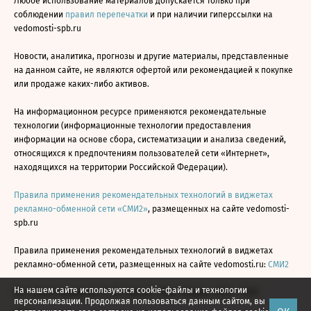
Любое использование материалов допускается только при
соблюдении
правил перепечатки
и при наличии гиперссылки на
vedomosti-spb.ru
Новости, аналитика, прогнозы и другие материалы, представленные
на данном сайте, не являются офертой или рекомендацией к покупке
или продаже каких-либо активов.
На информационном ресурсе применяются рекомендательные
технологии (информационные технологии предоставления
информации на основе сбора, систематизации и анализа сведений,
относящихся к предпочтениям пользователей сети «Интернет»,
находящихся на территории Российской Федерации).
Правила применения рекомендательных технологий в виджетах
рекламно-обменной сети «СМИ2»
, размещенных на сайте vedomosti-
spb.ru
Правила применения рекомендательных технологий в виджетах
рекламно-обменной сети, размещенных на сайте vedomosti.ru:
СМИ2
На нашем сайте используются cookie-файлы и технологии
Все права защищены © АО «Бизнес Ньюс Медиа», 2024 - 2026
персонализации. Продолжая пользоваться данным сайтом, вы