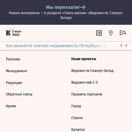
Мы переехали!
Новые материалы — в разделе «Стиль жизни» «Ведомости. Северо-
Запад»
Как меняется элитная недвижимость Петербурга
Ситуация на
Наши проекты
Реклама
Ведомости Северо-Запад
Менеджмент
Ведомости& С-З
Редакция
Обратная связь
Правила торговли
Архив
Город
Страна
Капитал