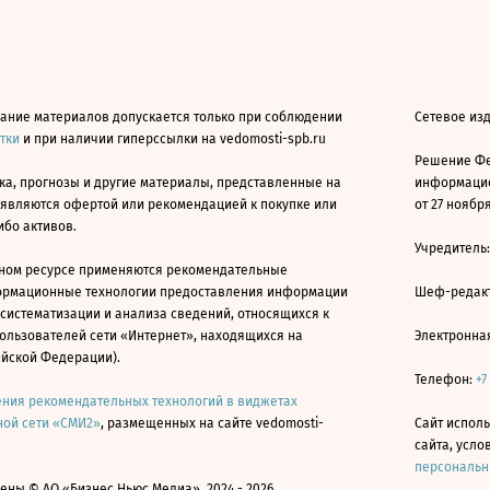
ание материалов допускается только при соблюдении
Сетевое из
атки
и при наличии гиперссылки на vedomosti-spb.ru
Решение Фе
ка, прогнозы и другие материалы, представленные на
информацио
 являются офертой или рекомендацией к покупке или
от 27 ноября
ибо активов.
Учредитель
ном ресурсе применяются рекомендательные
ормационные технологии предоставления информации
Шеф-редакт
 систематизации и анализа сведений, относящихся к
ользователей сети «Интернет», находящихся на
Электронна
ийской Федерации).
Телефон:
+7
ния рекомендательных технологий в виджетах
ой сети «СМИ2»
, размещенных на сайте vedomosti-
Сайт исполь
сайта, усл
персональн
ны © АО «Бизнес Ньюс Медиа», 2024 - 2026