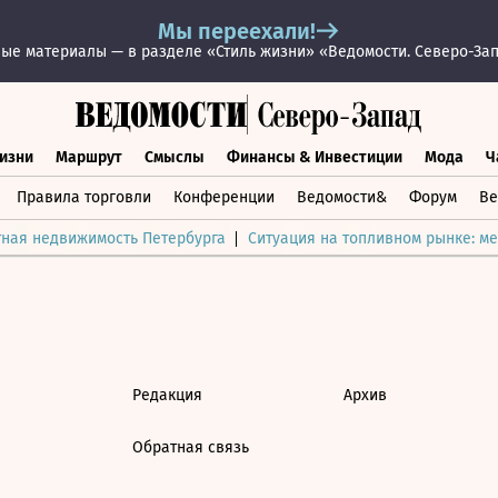
Мы переехали!
ые материалы — в разделе «Стиль жизни» «Ведомости. Северо-За
изни
Маршрут
Смыслы
Финансы & Инвестиции
Мода
Ч
раз жизни
Маршрут
Смыслы
Финансы & Инвестиции
Мод
Правила торговли
Конференции
Ведомости&
Форум
Ве
тная недвижимость Петербурга
Ситуация на топливном рынке: ме
Редакция
Архив
Обратная связь