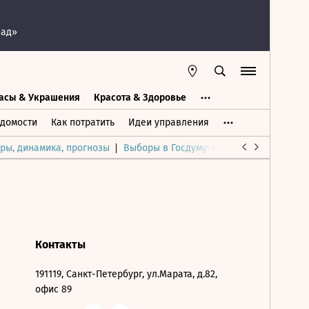
пад»
асы & Украшения
Красота & Здоровье
а
Часы & Украшения
Дом & Интерьер
домости
Как потратить
Идеи управления
ры, динамика, прогнозы
Выборы в Госдуму: каким был и будет р
Контакты
191119, Санкт-Петербург, ул.Марата, д.82,
офис 89