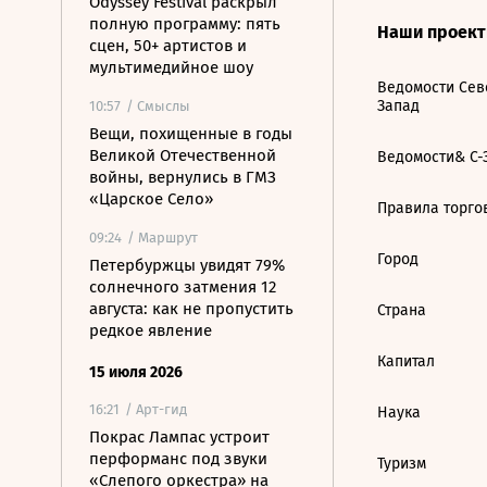
Odyssey Festival раскрыл
полную программу: пять
Наши проек
сцен, 50+ артистов и
мультимедийное шоу
Ведомости Сев
Запад
10:57
/ Смыслы
Вещи, похищенные в годы
Великой Отечественной
Ведомости& С-
войны, вернулись в ГМЗ
«Царское Село»
Правила торго
09:24
/ Маршрут
Город
Петербуржцы увидят 79%
солнечного затмения 12
августа: как не пропустить
Страна
редкое явление
Капитал
15 июля 2026
16:21
/ Арт-гид
Наука
Покрас Лампас устроит
перформанс под звуки
Туризм
«Слепого оркестра» на