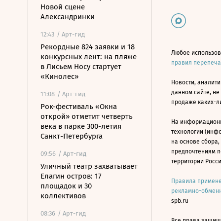
Новой сцене
Александринки
12:43
/ Арт-гид
Рекордные 824 заявки и 18
Любое использов
конкурсных лент: на пляже
правил перепеч
в Лисьем Носу стартует
«Кинолес»
Новости, аналити
данном сайте, не
11:08
/ Арт-гид
продаже каких-л
Рок-фестиваль «Окна
открой» отметит четверть
На информацион
века в парке 300-летия
технологии (инф
Санкт-Петербурга
на основе сбора,
предпочтениям п
09:56
/ Арт-гид
территории Росс
Уличный театр захватывает
Елагин остров: 17
Правила примене
площадок и 30
рекламно-обменн
коллективов
spb.ru
08:36
/ Арт-гид
Все права защище