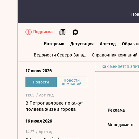
Нов
Подписка
Интервью
Дегустация
Арт-гид
Образ ж
Интервью
Дегустация
Арт-гид
Об
Ведомости Северо-Запад
Справочник компаний
Как меняется эли
17 июля 2026
Новости
Новости
компаний
11:05
/ Арт-гид
В Петропавловке покажут
полвека жизни города
Реклама
16 июля 2026
Менеджмент
14:37
/ Арт-гид