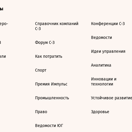
ты
еро-
Справочник компаний
Конференции С-З
С-З
Ведомости
З
Форум С-З
Идеи управления
вли
Как потратить
Аналитика
Спорт
Инновации и
Премия Импульс
технологии
Промышленность
Устойчивое развити
Право
Здоровье
Ведомости ЮГ