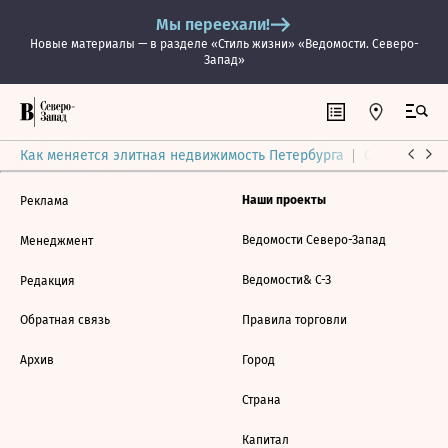
Мы переехали!
Новые материалы — в разделе «Стиль жизни» «Ведомости. Северо-
Запад»
Как меняется элитная недвижимость Петербурга
Ситуация на
Наши проекты
Реклама
Ведомости Северо-Запад
Менеджмент
Ведомости& С-З
Редакция
Обратная связь
Правила торговли
Архив
Город
Страна
Капитал