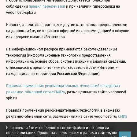
Любое использование материалов допускается только при
соблюдении
правил перепечатки
и при наличии гиперссылки на
vedomosti-spb.ru
Новости, аналитика, прогнозы и другие материалы, представленные
на данном сайте, не являются офертой или рекомендацией к покупке
или продаже каких-либо активов.
На информационном ресурсе применяются рекомендательные
технологии (информационные технологии предоставления
информации на основе сбора, систематизации и анализа сведений,
относящихся к предпочтениям пользователей сети «Интернет»,
находящихся на территории Российской Федерации).
Правила применения рекомендательных технологий в виджетах
рекламно-обменной сети «СМИ2»
, размещенных на сайте vedomosti-
spb.ru
Правила применения рекомендательных технологий в виджетах
рекламно-обменной сети, размещенных на сайте vedomosti.ru:
СМИ2
На нашем сайте используются cookie-файлы и технологии
Все права защищены © АО «Бизнес Ньюс Медиа», 2024 - 2026
персонализации. Продолжая пользоваться данным сайтом, вы