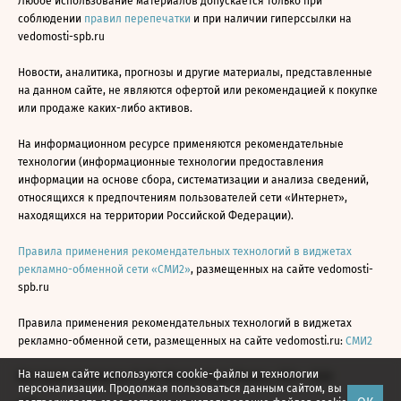
Любое использование материалов допускается только при
соблюдении
правил перепечатки
и при наличии гиперссылки на
vedomosti-spb.ru
Новости, аналитика, прогнозы и другие материалы, представленные
на данном сайте, не являются офертой или рекомендацией к покупке
или продаже каких-либо активов.
На информационном ресурсе применяются рекомендательные
технологии (информационные технологии предоставления
информации на основе сбора, систематизации и анализа сведений,
относящихся к предпочтениям пользователей сети «Интернет»,
находящихся на территории Российской Федерации).
Правила применения рекомендательных технологий в виджетах
рекламно-обменной сети «СМИ2»
, размещенных на сайте vedomosti-
spb.ru
Правила применения рекомендательных технологий в виджетах
рекламно-обменной сети, размещенных на сайте vedomosti.ru:
СМИ2
На нашем сайте используются cookie-файлы и технологии
Все права защищены © АО «Бизнес Ньюс Медиа», 2024 - 2026
персонализации. Продолжая пользоваться данным сайтом, вы