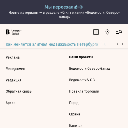
Мы переехали!
Новые материалы — в разделе «Стиль жизни» «Ведомости. Северо-
Запад»
Как меняется элитная недвижимость Петербурга
Ситуация на
Наши проекты
Реклама
Ведомости Северо-Запад
Менеджмент
Ведомости& С-З
Редакция
Обратная связь
Правила торговли
Архив
Город
Страна
Капитал