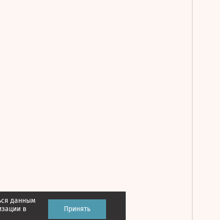
ься данным
Принять
изации в