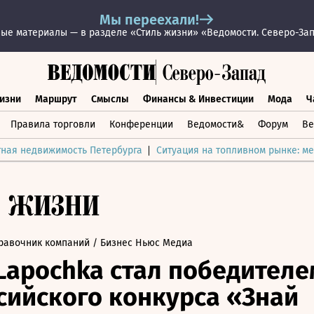
Мы переехали!
ые материалы — в разделе «Стиль жизни» «Ведомости. Северо-За
изни
Маршрут
Смыслы
Финансы & Инвестиции
Мода
Ч
раз жизни
Маршрут
Смыслы
Финансы & Инвестиции
Мод
Правила торговли
Конференции
Ведомости&
Форум
Ве
тная недвижимость Петербурга
Ситуация на топливном рынке: ме
равочник компаний
/ Бизнес Ньюс Медиа
Lapochka стал победителе
сийского конкурса «Знай