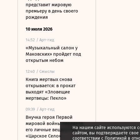
представит мировую
премьеру в день своего
рождения
10 июля 2026
14:52
/ Арт-гид
«Музыкальный салон у
Маковских» пройдет под
открытым небом
12:40
/ Смыслы
Книга мертвых снова
открывается: в прокат
выходят «Зловещие
мертвецы: Пекло»
09:39
/ Арт-гид
Внучка героя Первой
мировой войны передала
На нашем сайте используются c
его личные вещи в ГМЗ
сайтом, вы подтверждаете свое
«Царское Село»
соответствии с
Политикой в отн