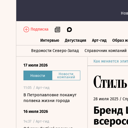
Нов
Подписка
Интервью
Дегустация
Арт-гид
Образ ж
Интервью
Дегустация
Арт-гид
Об
Ведомости Северо-Запад
Справочник компаний
Как меняется эли
17 июля 2026
Новости
Новости
компаний
11:05
/ Арт-гид
В Петропавловке покажут
28 июля 2025
/ Сп
полвека жизни города
Бренд 
16 июля 2026
всерос
14:37
/ Арт-гид