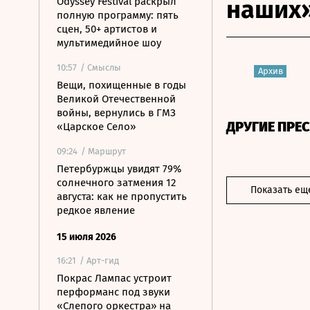
наших
Odyssey Festival раскрыл
полную программу: пять
сцен, 50+ артистов и
мультимедийное шоу
10:57
/ Смыслы
Архив
Вещи, похищенные в годы
Великой Отечественной
войны, вернулись в ГМЗ
ДРУГИЕ ПРЕ
«Царское Село»
09:24
/ Маршрут
Петербуржцы увидят 79%
солнечного затмения 12
Показать ещ
августа: как не пропустить
редкое явление
15 июля 2026
16:21
/ Арт-гид
Покрас Лампас устроит
перформанс под звуки
«Слепого оркестра» на