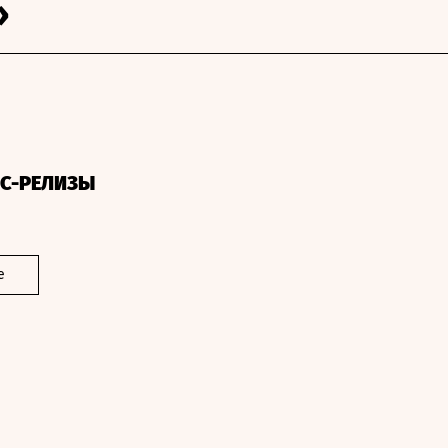
»
СС-РЕЛИЗЫ
е