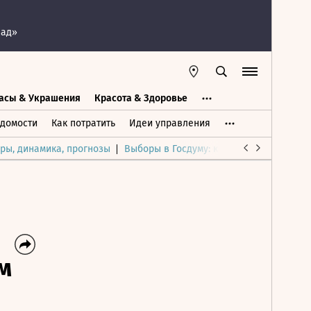
пад»
асы & Украшения
Красота & Здоровье
а
Часы & Украшения
Дом & Интерьер
домости
Как потратить
Идеи управления
ры, динамика, прогнозы
Выборы в Госдуму: каким был и будет р
м