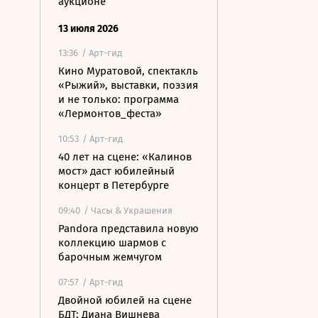
аукционе
13 июля 2026
13:36
/ Арт-гид
Кино Муратовой, спектакль
«Рыжий», выставки, поэзия
и не только: программа
«Лермонтов_феста»
10:53
/ Арт-гид
40 лет на сцене: «Калинов
мост» даст юбилейный
концерт в Петербурге
09:40
/ Часы & Украшения
Pandora представила новую
коллекцию шармов с
барочным жемчугом
07:57
/ Арт-гид
Двойной юбилей на сцене
БДТ: Диана Вишнева