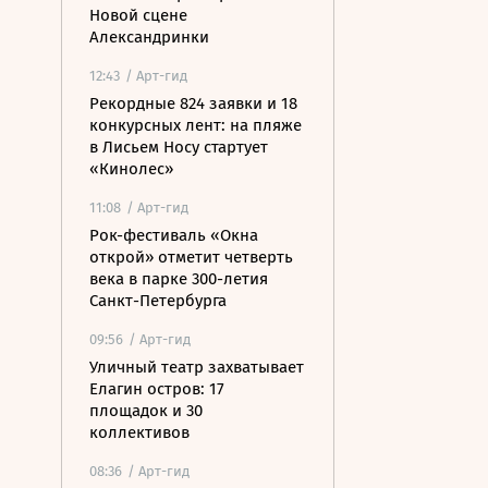
Новой сцене
Александринки
12:43
/ Арт-гид
Рекордные 824 заявки и 18
конкурсных лент: на пляже
в Лисьем Носу стартует
«Кинолес»
11:08
/ Арт-гид
Рок-фестиваль «Окна
открой» отметит четверть
века в парке 300-летия
Санкт-Петербурга
09:56
/ Арт-гид
Уличный театр захватывает
Елагин остров: 17
площадок и 30
коллективов
08:36
/ Арт-гид