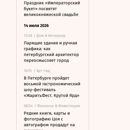
Праздник «Императорский
букет» посвятят
великокняжеской свадьбе
14 июля 2026
12:58
/ Дом & Интерьер
Парящие здания и ручная
графика: как
петербургский архитектор
переосмысляет город
10:15
/ Арт-гид
В Петербурге пройдет
восьмой гастрономический
шоу-фестиваль
«ЖаритьФест. Крутой Ярд»
08:54
/ Финансы & Инвестиции
Редкие книги, карты и
фотографию Цоя с
автографом продадут на