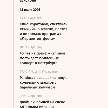
аукционе
13 июля 2026
13:36
/ Арт-гид
Кино Муратовой, спектакль
«Рыжий», выставки, поэзия
и не только: программа
«Лермонтов_феста»
10:53
/ Арт-гид
40 лет на сцене: «Калинов
мост» даст юбилейный
концерт в Петербурге
09:40
/ Часы & Украшения
Pandora представила новую
коллекцию шармов с
барочным жемчугом
07:57
/ Арт-гид
Двойной юбилей на сцене
БДТ: Диана Вишнева