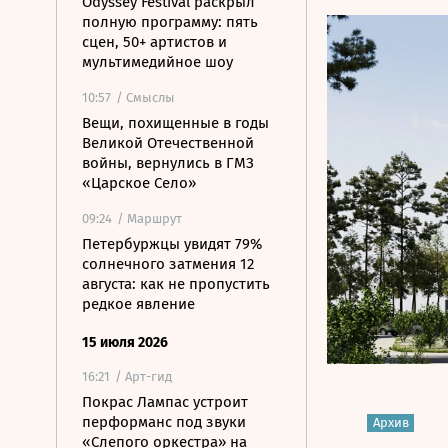
Odyssey Festival раскрыл
полную программу: пять
сцен, 50+ артистов и
мультимедийное шоу
10:57
/ Смыслы
Вещи, похищенные в годы
Великой Отечественной
войны, вернулись в ГМЗ
«Царское Село»
09:24
/ Маршрут
Петербуржцы увидят 79%
солнечного затмения 12
августа: как не пропустить
редкое явление
15 июля 2026
16:21
/ Арт-гид
Покрас Лампас устроит
перформанс под звуки
Архив
«Слепого оркестра» на