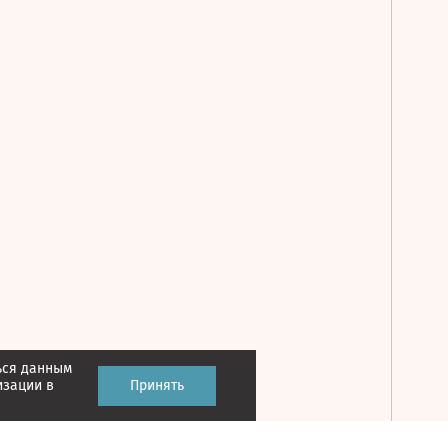
ься данным
Принять
изации в