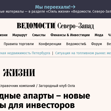
Мы переехали!
ые материалы — в разделе «Стиль жизни» «Ведомости. Северо-За
изни
Маршрут
Смыслы
Финансы & Инвестиции
Мода
Ч
раз жизни
Маршрут
Смыслы
Финансы & Инвестиции
Мод
Правила торговли
Конференции
Ведомости&
Форум
Ве
тная недвижимость Петербурга
Ситуация на топливном рынке: ме
Справочник компаний
/ Загородный клуб Охта
дные апарты – новые
ы для инвесторов