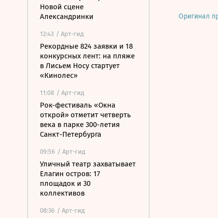
Новой сцене
Оригинал п
Александринки
12:43
/ Арт-гид
Рекордные 824 заявки и 18
конкурсных лент: на пляже
в Лисьем Носу стартует
«Кинолес»
11:08
/ Арт-гид
Рок-фестиваль «Окна
открой» отметит четверть
века в парке 300-летия
Санкт-Петербурга
09:56
/ Арт-гид
Уличный театр захватывает
Елагин остров: 17
площадок и 30
коллективов
08:36
/ Арт-гид