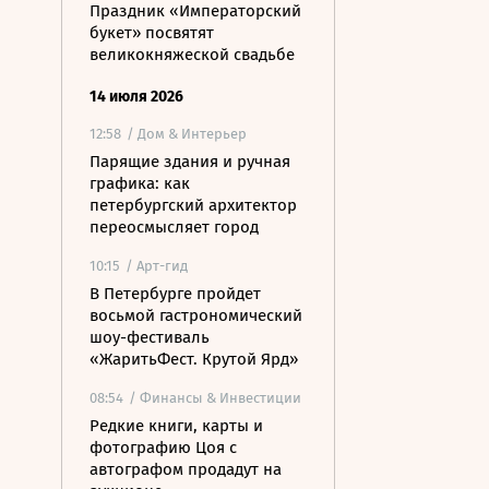
Праздник «Императорский
букет» посвятят
великокняжеской свадьбе
14 июля 2026
12:58
/ Дом & Интерьер
Парящие здания и ручная
графика: как
петербургский архитектор
переосмысляет город
10:15
/ Арт-гид
В Петербурге пройдет
восьмой гастрономический
шоу-фестиваль
«ЖаритьФест. Крутой Ярд»
08:54
/ Финансы & Инвестиции
Редкие книги, карты и
фотографию Цоя с
автографом продадут на