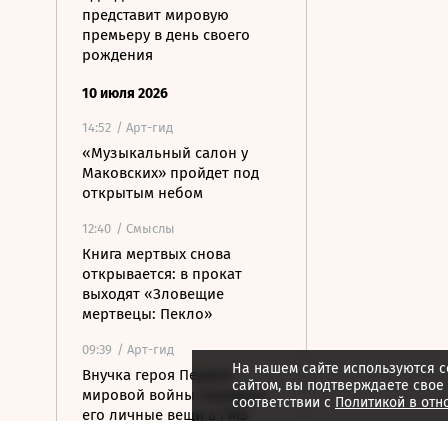
представит мировую
премьеру в день своего
рождения
10 июля 2026
14:52
/ Арт-гид
«Музыкальный салон у
Маковских» пройдет под
открытым небом
12:40
/ Смыслы
Книга мертвых снова
открывается: в прокат
выходят «Зловещие
мертвецы: Пекло»
09:39
/ Арт-гид
На нашем сайте используются c
Внучка героя Первой
сайтом, вы подтверждаете свое
мировой войны передала
соответствии с
Политикой в отн
его личные вещи в ГМЗ
«Царское Село»