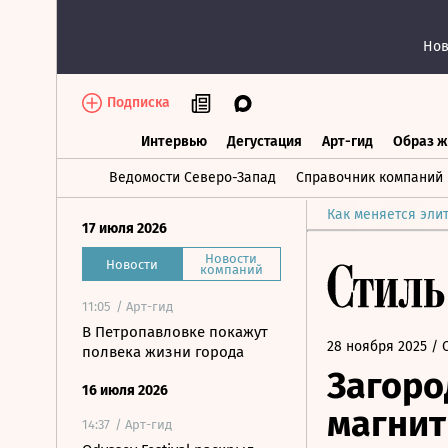
Нов
Подписка
Интервью
Дегустация
Арт-гид
Образ ж
Интервью
Дегустация
Арт-гид
Об
Ведомости Северо-Запад
Справочник компаний
Как меняется эли
17 июля 2026
Новости
Новости
компаний
11:05
/ Арт-гид
В Петропавловке покажут
28 ноября 2025
/ 
полвека жизни города
Загоро
16 июля 2026
магнит
14:37
/ Арт-гид