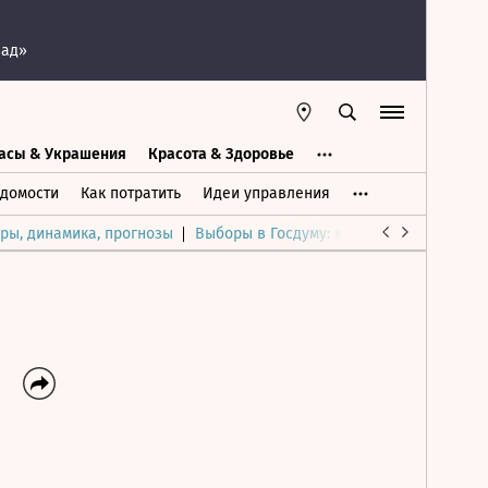
пад»
асы & Украшения
Красота & Здоровье
а
Часы & Украшения
Дом & Интерьер
домости
Как потратить
Идеи управления
ры, динамика, прогнозы
Выборы в Госдуму: каким был и будет р