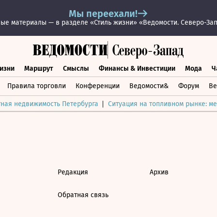
Мы переехали!
ые материалы — в разделе «Стиль жизни» «Ведомости. Северо-За
изни
Маршрут
Смыслы
Финансы & Инвестиции
Мода
Ч
раз жизни
Маршрут
Смыслы
Финансы & Инвестиции
Мод
Правила торговли
Конференции
Ведомости&
Форум
Ве
тная недвижимость Петербурга
Ситуация на топливном рынке: ме
Редакция
Архив
Обратная связь