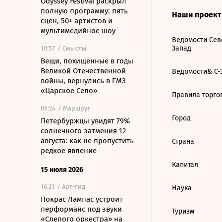
Odyssey Festival раскрыл
полную программу: пять
Наши проек
сцен, 50+ артистов и
мультимедийное шоу
Ведомости Сев
Запад
10:57
/ Смыслы
Вещи, похищенные в годы
Великой Отечественной
Ведомости& С-
войны, вернулись в ГМЗ
«Царское Село»
Правила торго
09:24
/ Маршрут
Город
Петербуржцы увидят 79%
солнечного затмения 12
августа: как не пропустить
Страна
редкое явление
Капитал
15 июля 2026
16:21
/ Арт-гид
Наука
Покрас Лампас устроит
перформанс под звуки
Туризм
«Слепого оркестра» на