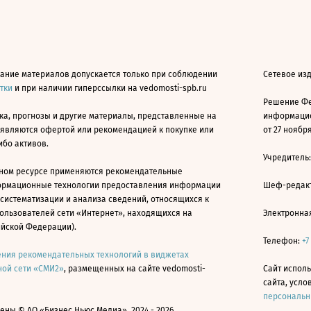
ание материалов допускается только при соблюдении
Сетевое из
атки
и при наличии гиперссылки на vedomosti-spb.ru
Решение Фе
ка, прогнозы и другие материалы, представленные на
информацио
 являются офертой или рекомендацией к покупке или
от 27 ноября
ибо активов.
Учредитель
ном ресурсе применяются рекомендательные
ормационные технологии предоставления информации
Шеф-редакт
 систематизации и анализа сведений, относящихся к
ользователей сети «Интернет», находящихся на
Электронна
ийской Федерации).
Телефон:
+7
ния рекомендательных технологий в виджетах
ой сети «СМИ2»
, размещенных на сайте vedomosti-
Сайт исполь
сайта, усл
персональн
ны © АО «Бизнес Ньюс Медиа», 2024 - 2026