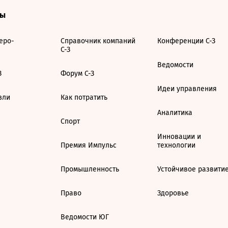
ты
еро-
Справочник компаний
Конференции С-З
С-З
Ведомости
З
Форум С-З
Идеи управления
вли
Как потратить
Аналитика
Спорт
Инновации и
Премия Импульс
технологии
Промышленность
Устойчивое развити
Право
Здоровье
Ведомости ЮГ