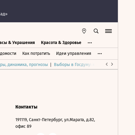
пад»
асы & Украшения
Красота & Здоровье
а
Часы & Украшения
Дом & Интерьер
домости
Как потратить
Идеи управления
ры, динамика, прогнозы
Выборы в Госдуму: каким был и будет р
Контакты
191119, Санкт-Петербург, ул.Марата, д.82,
офис 89