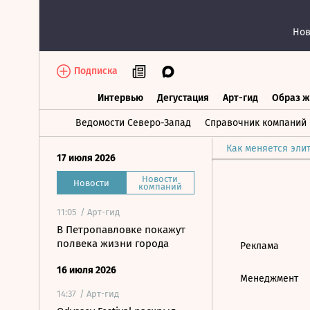
Нов
Подписка
Интервью
Дегустация
Арт-гид
Образ ж
Интервью
Дегустация
Арт-гид
Об
Ведомости Северо-Запад
Справочник компаний
Как меняется эли
17 июля 2026
Новости
Новости
компаний
11:05
/ Арт-гид
В Петропавловке покажут
полвека жизни города
Реклама
16 июля 2026
Менеджмент
14:37
/ Арт-гид