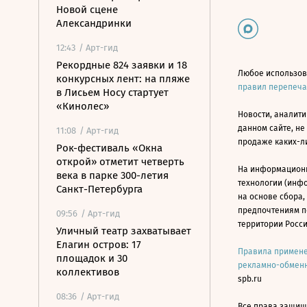
Новой сцене
Александринки
12:43
/ Арт-гид
Рекордные 824 заявки и 18
Любое использов
конкурсных лент: на пляже
правил перепеч
в Лисьем Носу стартует
«Кинолес»
Новости, аналити
данном сайте, не
11:08
/ Арт-гид
продаже каких-л
Рок-фестиваль «Окна
открой» отметит четверть
На информацион
века в парке 300-летия
технологии (инф
Санкт-Петербурга
на основе сбора,
предпочтениям п
09:56
/ Арт-гид
территории Росс
Уличный театр захватывает
Елагин остров: 17
Правила примене
площадок и 30
рекламно-обменн
коллективов
spb.ru
08:36
/ Арт-гид
Все права защище