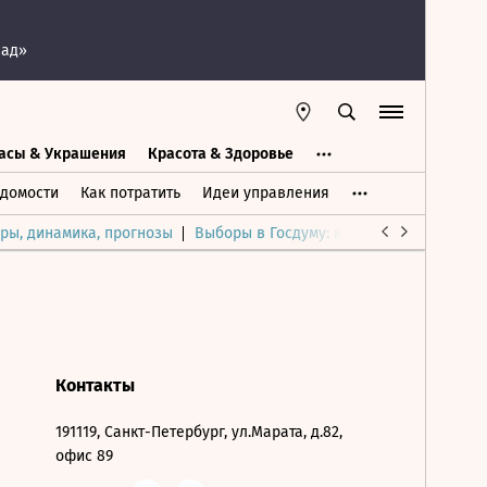
пад»
асы & Украшения
Красота & Здоровье
а
Часы & Украшения
Дом & Интерьер
домости
Как потратить
Идеи управления
ры, динамика, прогнозы
Выборы в Госдуму: каким был и будет р
Контакты
191119, Санкт-Петербург, ул.Марата, д.82,
офис 89