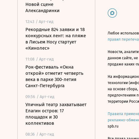
Новой сцене
Александринки
12:43
/ Арт-гид
Рекордные 824 заявки и 18
Любое использов
конкурсных лент: на пляже
правил перепеч
в Лисьем Носу стартует
«Кинолес»
Новости, аналити
данном сайте, не
11:08
/ Арт-гид
продаже каких-л
Рок-фестиваль «Окна
открой» отметит четверть
На информацион
века в парке 300-летия
технологии (инф
Санкт-Петербурга
на основе сбора,
предпочтениям п
09:56
/ Арт-гид
территории Росс
Уличный театр захватывает
Елагин остров: 17
Правила примене
площадок и 30
рекламно-обменн
коллективов
spb.ru
08:36
/ Арт-гид
Все права защище