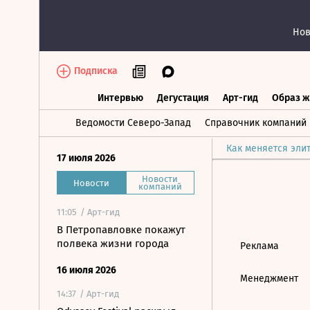
Нов
Подписка
Интервью
Дегустация
Арт-гид
Образ ж
Интервью
Дегустация
Арт-гид
Об
Ведомости Северо-Запад
Справочник компаний
Как меняется эли
17 июля 2026
Новости
Новости
компаний
11:05
/ Арт-гид
В Петропавловке покажут
полвека жизни города
Реклама
16 июля 2026
Менеджмент
14:37
/ Арт-гид