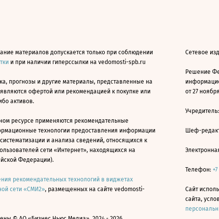
ание материалов допускается только при соблюдении
Сетевое из
атки
и при наличии гиперссылки на vedomosti-spb.ru
Решение Фе
ка, прогнозы и другие материалы, представленные на
информацио
 являются офертой или рекомендацией к покупке или
от 27 ноября
ибо активов.
Учредитель
ном ресурсе применяются рекомендательные
ормационные технологии предоставления информации
Шеф-редакт
 систематизации и анализа сведений, относящихся к
ользователей сети «Интернет», находящихся на
Электронна
ийской Федерации).
Телефон:
+7
ния рекомендательных технологий в виджетах
ой сети «СМИ2»
, размещенных на сайте vedomosti-
Сайт исполь
сайта, усл
персональн
ны © АО «Бизнес Ньюс Медиа», 2024 - 2026