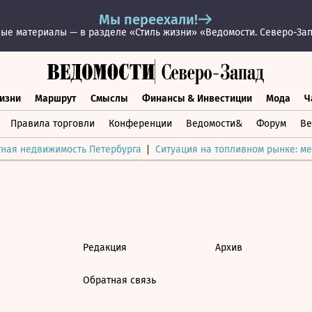
Мы переехали!
ые материалы — в разделе «Стиль жизни» «Ведомости. Северо-За
изни
Маршрут
Смыслы
Финансы & Инвестиции
Мода
Ч
раз жизни
Маршрут
Смыслы
Финансы & Инвестиции
Мод
Правила торговли
Конференции
Ведомости&
Форум
Ве
тная недвижимость Петербурга
Ситуация на топливном рынке: ме
Редакция
Архив
Обратная связь