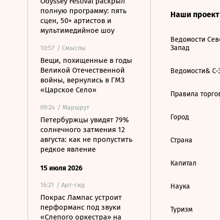
Odyssey Festival раскрыл
полную программу: пять
Наши проек
сцен, 50+ артистов и
мультимедийное шоу
Ведомости Сев
Запад
10:57
/ Смыслы
Вещи, похищенные в годы
Великой Отечественной
Ведомости& С-
войны, вернулись в ГМЗ
«Царское Село»
Правила торго
09:24
/ Маршрут
Город
Петербуржцы увидят 79%
солнечного затмения 12
августа: как не пропустить
Страна
редкое явление
Капитал
15 июля 2026
16:21
/ Арт-гид
Наука
Покрас Лампас устроит
перформанс под звуки
Туризм
«Слепого оркестра» на