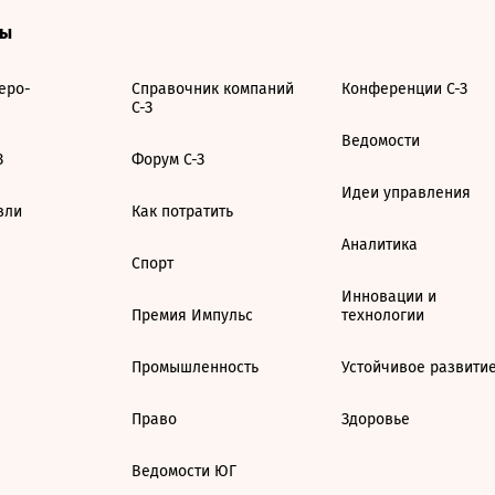
ты
еро-
Справочник компаний
Конференции С-З
С-З
Ведомости
З
Форум С-З
Идеи управления
вли
Как потратить
Аналитика
Спорт
Инновации и
Премия Импульс
технологии
Промышленность
Устойчивое развити
Право
Здоровье
Ведомости ЮГ