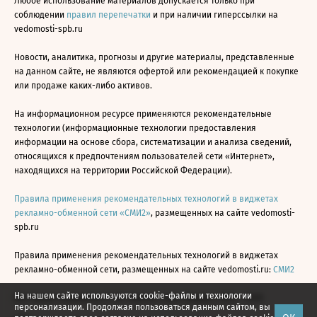
Любое использование материалов допускается только при
соблюдении
правил перепечатки
и при наличии гиперссылки на
vedomosti-spb.ru
Новости, аналитика, прогнозы и другие материалы, представленные
на данном сайте, не являются офертой или рекомендацией к покупке
или продаже каких-либо активов.
На информационном ресурсе применяются рекомендательные
технологии (информационные технологии предоставления
информации на основе сбора, систематизации и анализа сведений,
относящихся к предпочтениям пользователей сети «Интернет»,
находящихся на территории Российской Федерации).
Правила применения рекомендательных технологий в виджетах
рекламно-обменной сети «СМИ2»
, размещенных на сайте vedomosti-
spb.ru
Правила применения рекомендательных технологий в виджетах
рекламно-обменной сети, размещенных на сайте vedomosti.ru:
СМИ2
На нашем сайте используются cookie-файлы и технологии
Все права защищены © АО «Бизнес Ньюс Медиа», 2024 - 2026
персонализации. Продолжая пользоваться данным сайтом, вы