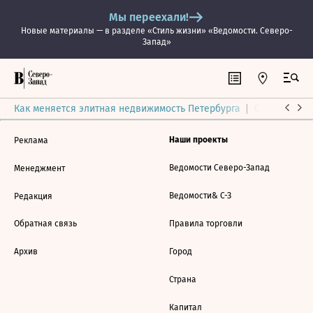
Мы переехали!
Новые материалы — в разделе «Стиль жизни» «Ведомости. Северо-
Запад»
Как меняется элитная недвижимость Петербурга
Ситуация на
Наши проекты
Реклама
Ведомости Северо-Запад
Менеджмент
Ведомости& С-З
Редакция
Обратная связь
Правила торговли
Архив
Город
Страна
Капитал