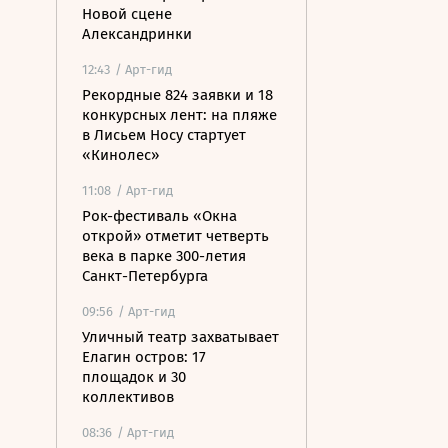
Новой сцене
Александринки
12:43
/ Арт-гид
Рекордные 824 заявки и 18
конкурсных лент: на пляже
в Лисьем Носу стартует
«Кинолес»
11:08
/ Арт-гид
Рок-фестиваль «Окна
открой» отметит четверть
века в парке 300-летия
Санкт-Петербурга
09:56
/ Арт-гид
Уличный театр захватывает
Елагин остров: 17
площадок и 30
коллективов
08:36
/ Арт-гид