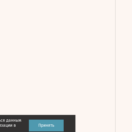
ься данным
Принять
изации в