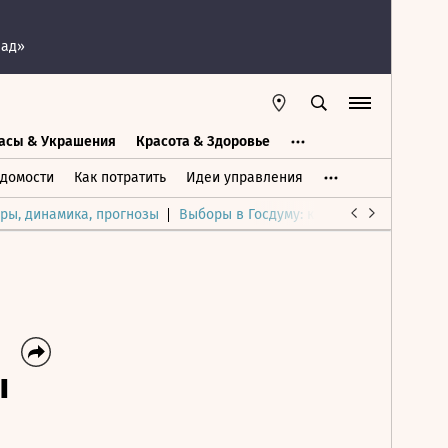
пад»
асы & Украшения
Красота & Здоровье
а
Часы & Украшения
Дом & Интерьер
домости
Как потратить
Идеи управления
ры, динамика, прогнозы
Выборы в Госдуму: каким был и будет р
ы