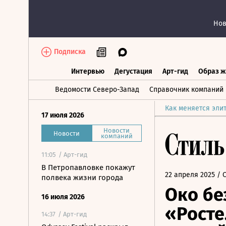
Нов
Подписка
Интервью
Дегустация
Арт-гид
Образ ж
Интервью
Дегустация
Арт-гид
Об
Ведомости Северо-Запад
Справочник компаний
Как меняется эли
17 июля 2026
Новости
Новости
компаний
11:05
/ Арт-гид
В Петропавловке покажут
22 апреля 2025
/ 
полвека жизни города
Око бе
16 июля 2026
«Росте
14:37
/ Арт-гид