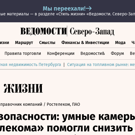
Мы переехали!
ые материалы — в разделе «Стиль жизни» «Ведомости. Северо-За
изни
Маршрут
Смыслы
Финансы & Инвестиции
Мода
Ч
раз жизни
Маршрут
Смыслы
Финансы & Инвестиции
Мод
Правила торговли
Конференции
Ведомости&
Форум
Ве
тная недвижимость Петербурга
Ситуация на топливном рынке: ме
Справочник компаний
/ Ростелеком, ПАО
зопасности: умные камер
лекома» помогли снизить