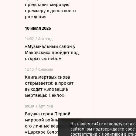
представит мировую
премьеру в день своего
рождения
10 июля 2026
14:52
/ Арт-гид
«Музыкальный салон у
Маковских» пройдет под
открытым небом
12:40
/ Смыслы
Книга мертвых снова
открывается: в прокат
выходят «Зловещие
мертвецы: Пекло»
09:39
/ Арт-гид
Внучка героя Первой
мировой войны передала
На нашем сайте используются c
его личные вещи в ГМЗ
сайтом, вы подтверждаете свое
«Царское Село»
соответствии с
Политикой в отн