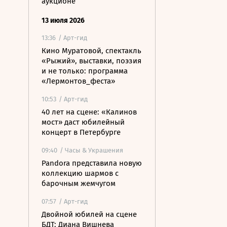
аукционе
13 июля 2026
13:36
/ Арт-гид
Кино Муратовой, спектакль
«Рыжий», выставки, поэзия
и не только: программа
«Лермонтов_феста»
10:53
/ Арт-гид
40 лет на сцене: «Калинов
мост» даст юбилейный
концерт в Петербурге
09:40
/ Часы & Украшения
Pandora представила новую
коллекцию шармов с
барочным жемчугом
07:57
/ Арт-гид
Двойной юбилей на сцене
БДТ: Диана Вишнева