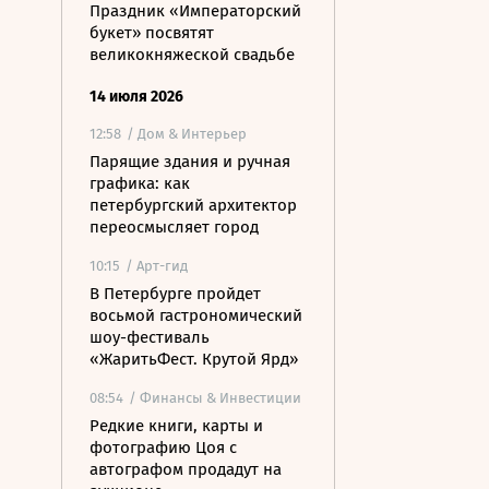
Праздник «Императорский
букет» посвятят
великокняжеской свадьбе
14 июля 2026
12:58
/ Дом & Интерьер
Парящие здания и ручная
графика: как
петербургский архитектор
переосмысляет город
10:15
/ Арт-гид
В Петербурге пройдет
восьмой гастрономический
шоу-фестиваль
«ЖаритьФест. Крутой Ярд»
08:54
/ Финансы & Инвестиции
Редкие книги, карты и
фотографию Цоя с
автографом продадут на