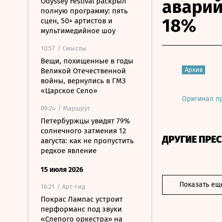
аварий
Odyssey Festival раскрыл
полную программу: пять
18%
сцен, 50+ артистов и
мультимедийное шоу
10:57
/ Смыслы
Вещи, похищенные в годы
Архив
Великой Отечественной
войны, вернулись в ГМЗ
«Царское Село»
Оригинал п
09:24
/ Маршрут
Петербуржцы увидят 79%
солнечного затмения 12
ДРУГИЕ ПРЕ
августа: как не пропустить
редкое явление
15 июля 2026
Показать ещ
16:21
/ Арт-гид
Покрас Лампас устроит
перформанс под звуки
«Слепого оркестра» на