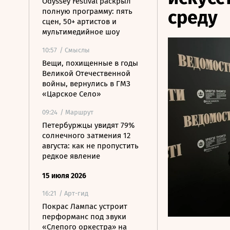
Odyssey Festival раскрыл
среду
полную программу: пять
сцен, 50+ артистов и
мультимедийное шоу
10:57
/ Смыслы
Вещи, похищенные в годы
Великой Отечественной
войны, вернулись в ГМЗ
«Царское Село»
09:24
/ Маршрут
Петербуржцы увидят 79%
солнечного затмения 12
августа: как не пропустить
редкое явление
15 июля 2026
16:21
/ Арт-гид
Покрас Лампас устроит
перформанс под звуки
«Слепого оркестра» на