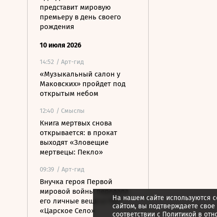
представит мировую
премьеру в день своего
рождения
10 июля 2026
14:52
/ Арт-гид
«Музыкальный салон у
Маковских» пройдет под
открытым небом
12:40
/ Смыслы
Книга мертвых снова
открывается: в прокат
выходят «Зловещие
мертвецы: Пекло»
09:39
/ Арт-гид
Внучка героя Первой
мировой войны передала
На нашем сайте используются c
его личные вещи в ГМЗ
сайтом, вы подтверждаете свое
«Царское Село»
соответствии с
Политикой в отн