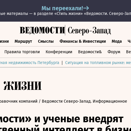
Мы переехали!
ые материалы — в разделе «Стиль жизни» «Ведомости. Северо-За
изни
Маршрут
Смыслы
Финансы & Инвестиции
Мода
Ч
раз жизни
Маршрут
Смыслы
Финансы & Инвестиции
Мод
Правила торговли
Конференции
Ведомости&
Форум
Ве
тная недвижимость Петербурга
Ситуация на топливном рынке: ме
равочник компаний
/ Ведомости Северо-Запад. Информационное
ости» и ученые внедрят
твенный интеллект в бизн