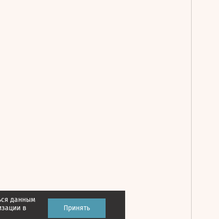
ься данным
Принять
изации в