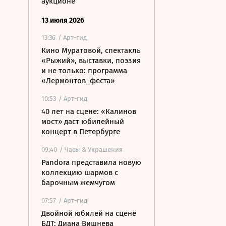
аукционе
13 июля 2026
13:36
/ Арт-гид
Кино Муратовой, спектакль
«Рыжий», выставки, поэзия
и не только: программа
«Лермонтов_феста»
10:53
/ Арт-гид
40 лет на сцене: «Калинов
мост» даст юбилейный
концерт в Петербурге
09:40
/ Часы & Украшения
Pandora представила новую
коллекцию шармов с
барочным жемчугом
07:57
/ Арт-гид
Двойной юбилей на сцене
БДТ: Диана Вишнева