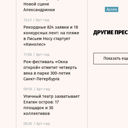
Новой сцене
Архив
Александринки
12:43
/ Арт-гид
Рекордные 824 заявки и 18
ДРУГИЕ ПРЕ
конкурсных лент: на пляже
в Лисьем Носу стартует
«Кинолес»
11:08
/ Арт-гид
Показать ещ
Рок-фестиваль «Окна
открой» отметит четверть
века в парке 300-летия
Санкт-Петербурга
09:56
/ Арт-гид
Уличный театр захватывает
Елагин остров: 17
площадок и 30
коллективов
08:36
/ Арт-гид