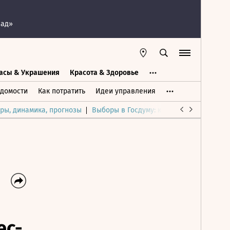
пад»
асы & Украшения
Красота & Здоровье
а
Часы & Украшения
Дом & Интерьер
домости
Как потратить
Идеи управления
ры, динамика, прогнозы
Выборы в Госдуму: каким был и будет р
ес-