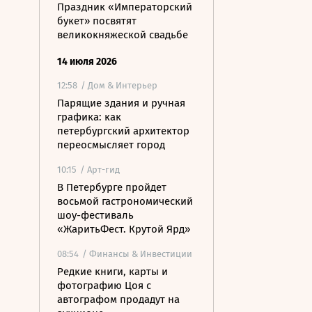
Праздник «Императорский
букет» посвятят
великокняжеской свадьбе
14 июля 2026
12:58
/ Дом & Интерьер
Парящие здания и ручная
графика: как
петербургский архитектор
переосмысляет город
10:15
/ Арт-гид
В Петербурге пройдет
восьмой гастрономический
шоу-фестиваль
«ЖаритьФест. Крутой Ярд»
08:54
/ Финансы & Инвестиции
Редкие книги, карты и
фотографию Цоя с
автографом продадут на