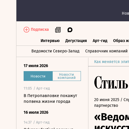
Нов
Подписка
Интервью
Дегустация
Арт-гид
Образ ж
Интервью
Дегустация
Арт-гид
Об
Ведомости Северо-Запад
Справочник компаний
Как меняется эли
17 июля 2026
Новости
Новости
компаний
11:05
/ Арт-гид
В Петропавловке покажут
20 июня 2025
/ Сп
полвека жизни города
партнерство
16 июля 2026
«Ведом
14:37
/ Арт-гид
искусс